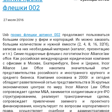
флешки 002
27 июля 2016
Usb
промо флешки артикул 002
продолжают пользоваться
большим спросом у фирм и корпораций. Их можно заказать
большим количеством и нужной ёмкости (2, 4, 8, 16, 32Гб),
записав на них необходимый материал (каталог, презентацию
и т.п.). Синие подарочные флешки с логотипом Incor Alliance law
office. Как российская международная юридическая компания
с офисами в Москве, Екатеринбурге, Вене и Цюрихе, Incor
Alliance Law Office накопила значительный опыт
представительства российского и иностранного крупного и
среднего бизнеса. Компания основана в 2000г. и сегодня
обладает разветвленной сетью представительств в 36 крупных
экономических центрах по миру. Incor Alliance Law Office
сопровождает сделки M&A, занимается холдинговым и pre-IPO
структурированием, реализует трансграничные сделки,
сопровождает привлечение заемного и проектного
финансирования, консультирует по вопросам корпоративного
права, осуществляет судебное и административное