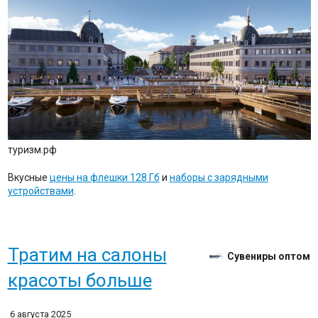
туризм.рф
Вкусные
цены на флешки 128 Гб
и
наборы с зарядными
устройствами
.
Тратим на салоны
Сувениры оптом
красоты больше
6 августа 2025