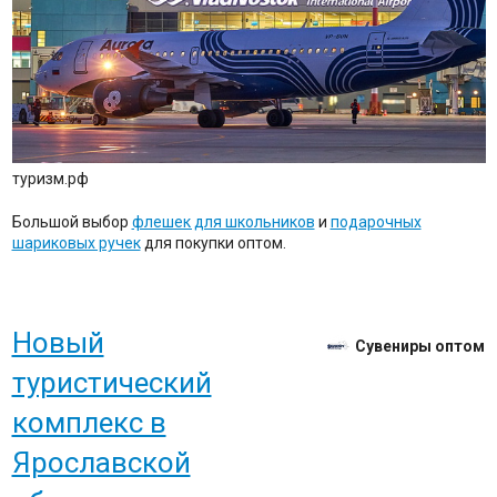
туризм.рф
Большой выбор
флешек для школьников
и
подарочных
шариковых ручек
для покупки оптом.
Новый
Сувениры оптом
туристический
комплекс в
Ярославской