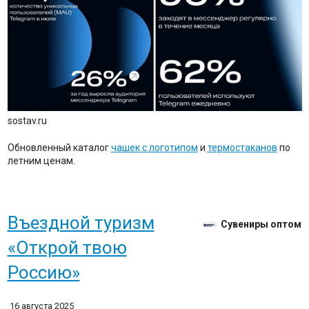
sostav.ru
Обновленный каталог
чашек с логотипом
и
термостаканов
по
летним ценам.
Въездной туризм
Сувениры оптом
«Открой твою
Россию»
16 августа 2025