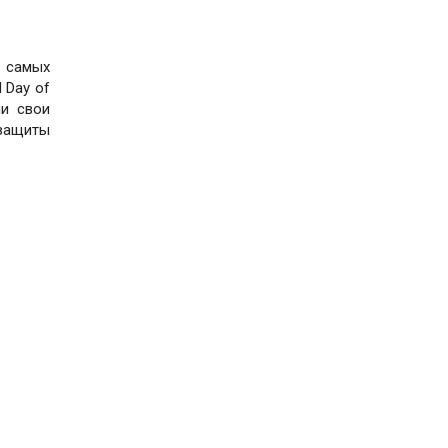
 самых
 Day of
ли свои
 защиты