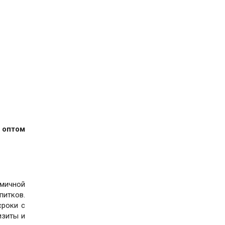
 оптом
омичной
питков.
сроки с
изиты и