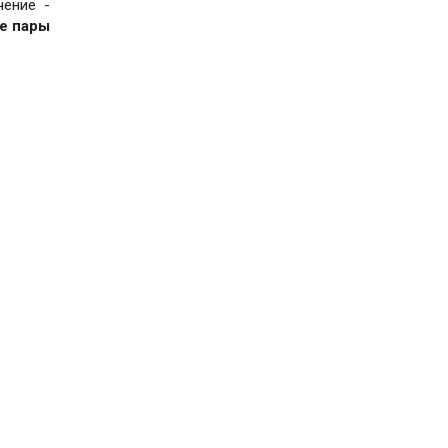
чение -
е пары