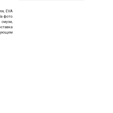
ля, EVA
На фото
 смузи,
оставка
вующем