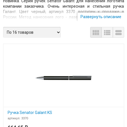
Новинка. Серия ручек Senator Galant для нанесения логотипа
компании заказчика. Очень интересная и стильная ручка
Галант. Цвет черный, артикул 3370 доступен к продаже в
Развернуть описание
России. Метод нанесения лого - лазерная гравировка. Ручки
премиум класса отлично комбинируются с другими сувенирами
в корпоративный подарочный набор. В близком по пантону



цвете можно подобрать большой ёмкости
usb флешки
, кружки,
зонты и
зарядные устройства
power bank. Всё это уже есть на
нашем сайте - выбирайте. Заказ можно оформить прямо из
интернет-магазина.
Ручка Senator Galant KS
артикул: 3370
В наличии