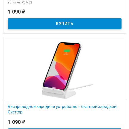
артикул: PBM02
В наличии
1 090
₽
Зарядное устройство power bank PBM02
Беспроводное зарядное устройство с быстрой зарядкой
Overtop
артикул: 24305.60
1 090
₽
В наличии