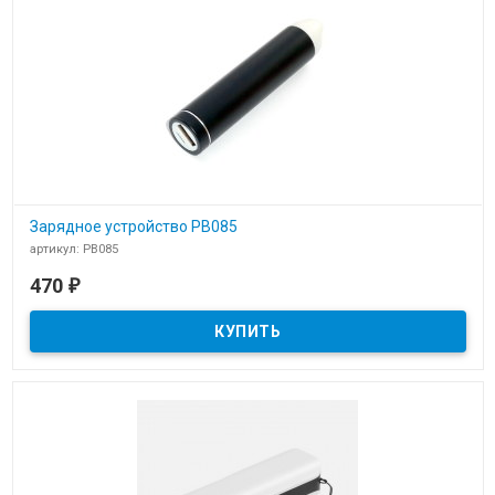
Зарядное устройство PB085
артикул: PB085
В наличии
470
₽
Зарядное устройство PB085 power bank для нанесения логотипа
компании