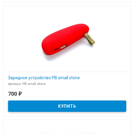
Зарядное устройство PB small stone
артикул: PB small stone
В наличии
700
₽
Зарядное устройство PB small stone power bank для нанесения
логотипа компании