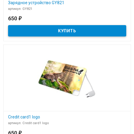
Зарядное устройство GY821
артикул: GY821
В наличии
650
₽
Зарядное устройство power bank GY821 с логотипом
Credit card1 logo
артикул: Credit card1 logo
В наличии
650
₽