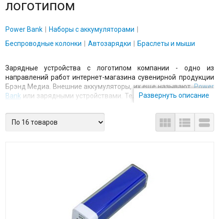
логотипом
Power Bank
Наборы с аккумуляторами
Беспроводные колонки
Автозарядки
Браслеты и мыши
Зарядные устройства с логотипом компании -
одно из
направлений работ интернет-магазина сувенирной продукции
Брэнд Медиа.
Внешние
аккумуляторы,
их еще называют,
Power
Развернуть описание
Bank
или
зарядными устройствами. Телефоны имеют свойство
разряжаться, поэтому зарядка в дороге - это то, что нужно. Да
и не только в дороге, собственно говоря. Определяются они



ёмкостью, формой, цветом, весом. На каждый можно
нанести логотип клиента в специальном месте корпуса. Не
упустите возможность сделать достойный и запоминающийся
подарок для своих заказчиков и партнеров. Продается
повербанк с упаковкой или без нее.
Внешний аккумулятор Power Bank
Моделей Power Bank для нанесения логотипа у нас очень