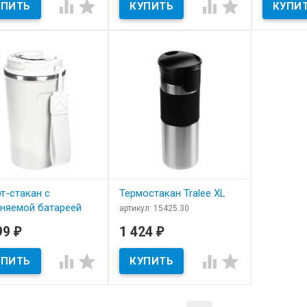
Термокружка Senator King
Термостак




Can артикул 0755
King Can
т-стакан с
Термостакан Tralee XL
няемой батареей
артикул: 15425.30
Mug
В наличии
99
1 424
₽
₽
ул: 16325.60
​Термостакан Tralee XL
 наличии




т-стакан с заменяемой
еей tellMug