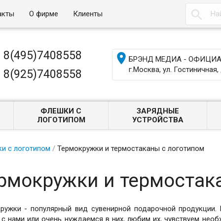

акты
О фирме
Клиенты
8(495)7408558

БРЭНД МЕДИА - ОФИЦИАЛ
г.Москва, ул. Гостиничная, 
8(925)7408558
ФЛЕШКИ С
ЗАРЯДНЫЕ
ЛОГОТИПОМ
УСТРОЙСТВА
и с логотипом
/
Термокружки и термостаканы с логотипом
рмокружки и термостак
ружки - популярный вид сувенирной подарочной продукции. 
 с нами или очень нуждаемся в них, любим их, чувствуем необ