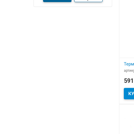
разуме
продви
Терм
артик
В
59
Терм
нанес
орга