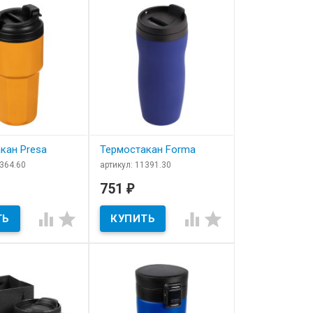
нтировать, дайте зеленую улицу дизайнеру и
кан Presa
Термостакан Forma
6364.60
артикул: 11391.30
ичии
В наличии
751
₽
кан Presa
Термостакан Forma



