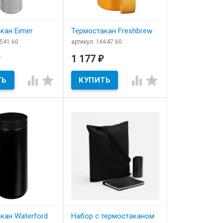
кан Eimer
Термостакан Freshbrew
6541.60
артикул: 16647.60
ичии
В наличии
1 177
₽
ан Eimer
Термостакан Freshbrew




кан Waterford
Набор с термостаканом