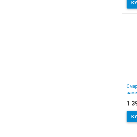
Смар
заме
Tell
1 3
артик
В
​Смар
батар