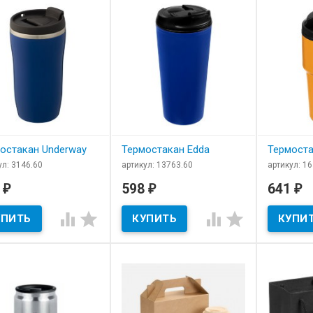
ющееся. Это к тому, что не бойтесь творить и экспериме
гайте в жизнь его идеи. Выгодных покупок.
остакан Underway
Термостакан Edda
Термоста
ул: 3146.60
артикул: 13763.60
артикул: 1
 наличии
В наличии
В нал
1
598
641
₽
₽
₽
остакан Underway для
​Термостакан Edda
​Термоста
ения логотипа




низации