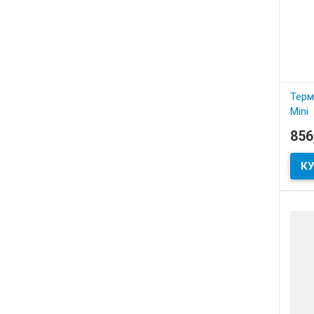
Терм
Mini
артик
856
В
Термо
новин