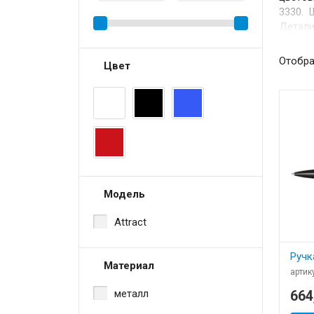
3330. 
Детали
1,0 мм
кружки
Отобра
Цвет
очень 
специа
наборо
Модель
Attract
Ручк
Материал
артик
В
металл
664
Ручка