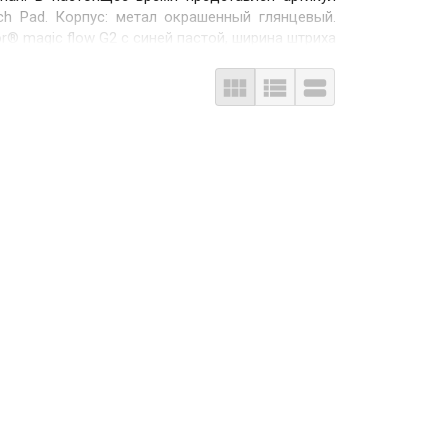
h Pad. Корпус: метал окрашенный глянцевый.
® magic flow G2 с синей пастой, ширина штриха
комбинируется с другой сувенирной продукцией:
овать полноценный корпоративный набор стало



заявку, на указанный на сайте e-mail. Наши
ыбор разные оптимальные варианты фирменных