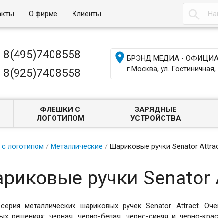

акты
О фирме
Клиенты
8(495)7408558

БРЭНД МЕДИА - ОФИЦИАЛ
г.Москва, ул. Гостиничная, 
8(925)7408558
ФЛЕШКИ С
ЗАРЯДНЫЕ
ЛОГОТИПОМ
УСТРОЙСТВА
 с логотипом
/
Металлические
/
Шариковые ручки Senator Attra
риковые ручки Senator A
серия металлических шариковых ручек Senator Attract. Оч
ых решениях: черная, черно-белая, черно-синяя и черно-кра