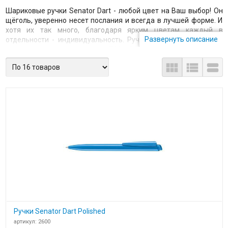
Шариковые ручки Senator Dart - любой цвет на Ваш выбор! Он
щёголь, уверенно несет послания и всегда в лучшей форме. И
хотя их так много, благодаря ярким цветам каждый в
Развернуть описание
отдельности - индивидуальность. Ручка - бесспорный лидер,
достойный представитель ТМ Сенатор (Германия). Его
практически не узнать в новом цвете. Почему шариковая ручка



так популярна? Ответ прост: она стильно выглядит, и поэтому
ее так легко выбрать! Идеальный промо - материал. Большие
рекламные площади на корпусе и клипе. Возможность
изготовления в понтонных цветах. Средний тираж для заказа
шариковых ручек Сенатор
Дарт - 1000 шт. Крупные компании
для раздачи на выставках покупают у нас в интернет-магазине
по 5-10 000 шт, ведь пластиковая ручка Сенатор
Дарт недорогая. В этой серии стоит отметить самый
популярный артикул 2600 -
Dart Polished
. Выбирайте
высококачественные пластиковые промо ручки известного
немецкого производителя, не пожалеете. Заказ можно
оформить прямо с сайта. При больших тиражах специальные
цены и скидки.
Ручки Senator Dart Polished
артикул: 2600