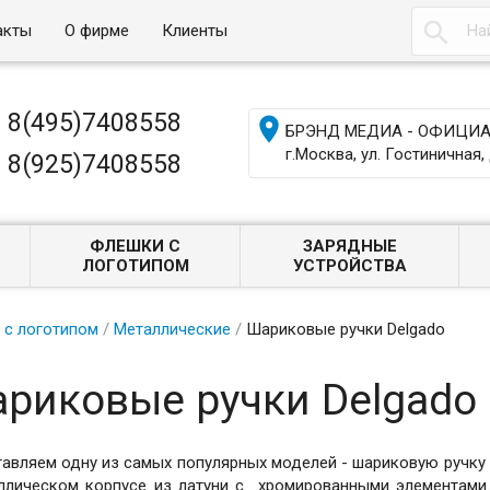

акты
О фирме
Клиенты
8(495)7408558

БРЭНД МЕДИА - ОФИЦИАЛ
г.Москва, ул. Гостиничная, 
8(925)7408558
ФЛЕШКИ С
ЗАРЯДНЫЕ
ЛОГОТИПОМ
УСТРОЙСТВА
 с логотипом
/
Металлические
/
Шариковые ручки Delgado
риковые ручки Delgado
авляем одну из самых популярных моделей - шариковую ручку D
ллическом корпусе из латуни с хромированными элементами.