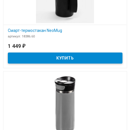
Смарт-термостакан NeoMug
артикул: 18386.60
В наличии
1 449
₽
​Смарт-термостакан NeoMug