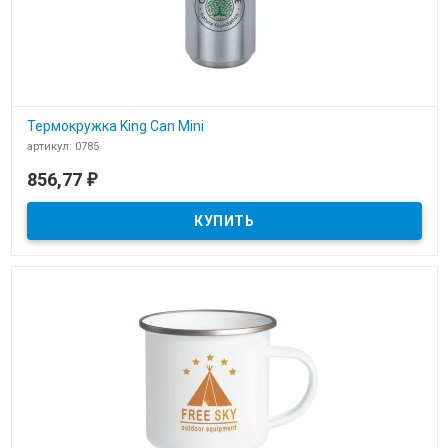
Термокружка King Can Mini
артикул: 0785
В наличии
856,77
₽
Термокружка King Can Mini - новинка от Senator