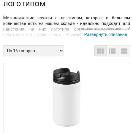
логотипом
Металлические кружки с логотипом, которые в большом
количестве есть на нашем складе - идеально подходят для
нанесения на них логотипа организации-заказчика. У
Развернуть описание
некоторых есть даже слоган: Кружки с подогревом - продли
себе утро! Я вот подумала о том, что мы склонны всегда к неким
размышлениям, связанным с продлением того, что нравится.



Желаем продлить отпуск в последние дни, лежим на пляже и
думаем о том, что вот так бы еще недельку, ну или хоть пару
дней поваляться, а потом уж и горы сворачивать бежать опять,
мы думаем о продлении удовольствия поспать, когда
будильник трезвонит в шесть утра с призывом к подъему. А как
бы было замечательно, если бы еще часик, еще двадцать
минут он молчал, и мы могли продолжить спать под теплым
одеялом.
Так часто хотим продлить счастливые моменты, такие, как
наслаждение первым поцелуем, нежный трепет первого
свидания, смех детей, радость от их рождения, приятно
обнимать любимого человека, хочется смотреть на звезды или
закат, наслаждаться массажем в спа центрах. Что же еще мы
хотим продлить, что еще нравится? Когда кто-то очень