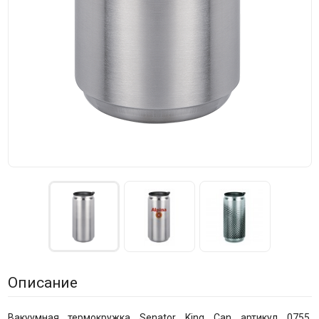
Описание
Вакуумная термокружка Senator King Can артикул 0755,