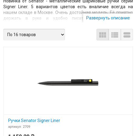
Новинка от Senator - металлические шариковые ручки серии
Signer Liner. 5 вариантов цветов есть вналичие всегда на
нашем складе в Москве. Очень достойная модель. Её приятно
Развернуть описание
держать в руке и удобно писать. Много места для
персонализации. Основной метод нанесения логотипа на
металлическую поверхность - лазерная гравировка. Сроки



пославки с лого стандартные: Москва 7-10 дней, Россия - в
зависимости от города. Есть всегда самовывоз со склада.
Высокое качество гарантировано заводом-изготовителем.
Ручки Senator Signer Liner
артикул: 2709
В наличии