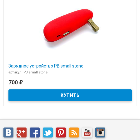
Зарядное устройство PB small stone
артикул: PB small stone
В наличии
700
₽
Зарядное устройство PB small stone power bank для нанесения
логотипа компании