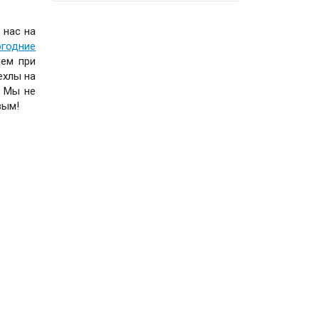
 нас на
огодние
яем при
ехлы на
. Мы не
вым!