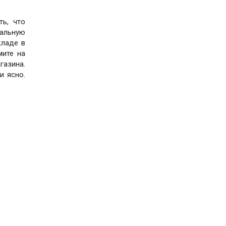
ть, что
мальную
кладе в
мите на
газина.
и ясно.