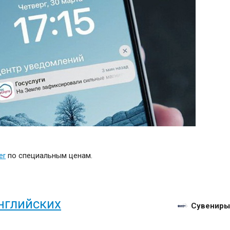
er
по специальным ценам.
нглийских
Сувениры