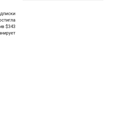
одписки
остигла
ив $343
анирует