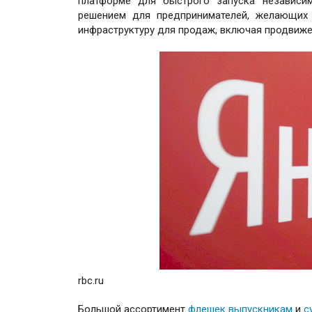
платформе для быстрого запуска независи
решением для предпринимателей, желающих 
инфраструктуру для продаж, включая продвижен
rbc.ru
Большой ассортимент
флешек выпускникам
и
с