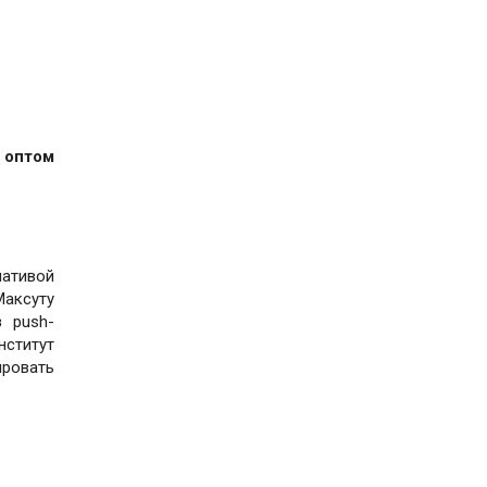
 оптом
иативой
Максуту
 push-
нститут
ировать