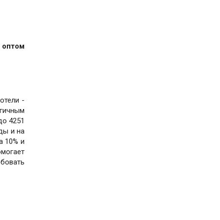
 оптом
отели -
огичным
до 4251
ды и на
а 10% и
омогает
обовать