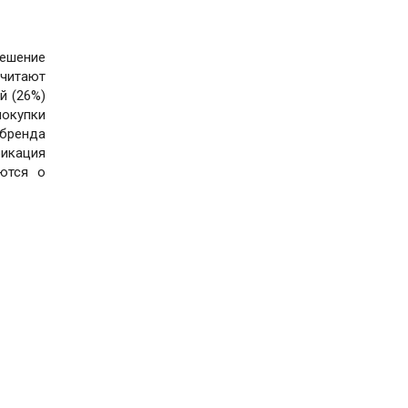
решение
очитают
й (26%)
покупки
 бренда
фикация
ются о