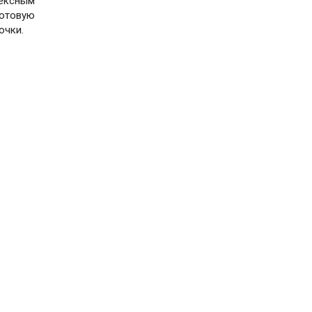
ексным
готовую
очки.