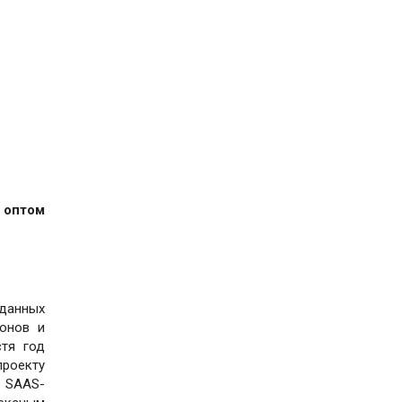
 оптом
 данных
фонов и
стя год
проекту
й SAAS-