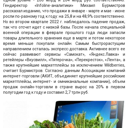
Гендиректор «Infoline-аналитики» Михаил Бурмистров
рассказал изданию, что продажи в январе - марте и мае - июне
росли по-разному год к году: на 25,8 и на 48,9% соответственно.
Но во втором квартале 2022 г. наблюдалось падение продаж,
так что отсчет идет с низкой базы. После начала специальной
военной операции в феврале прошлого года люди запасли
товары длительного хранения еще в марте и потом некоторое
время меньше покупали онлайн. Самым быстрорастущим
направлением осталась экспресс-доставка. Активнее всего ее
сейчас развивают сервисы «Самокат», «Яндекс.Лавка» и
ретейлеры «Вкусвилл», «Пятерочка», «Перекресток», «Лента», а
также крупнейшие маркетплейсы за исключением Wildberries,
считает Бурмистров. Согласно данным Ассоциации компаний
интернет-торговли (АКИТ, объединяет крупнейшие российские
маркетплейсы, интернет- и омниканальные компании), объем
продаж онлайн-торговли в стране вырос на 20% в первом
полугодии год к году и составил 2,7 трлн руб.