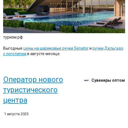
туризм.рф
Выгодные
цены на шариковые ручки Senator
и
ручки Дельгадо
с логотипом
в августе месяце.
Оператор нового
Сувениры оптом
туристического
центра
1 августа 2023