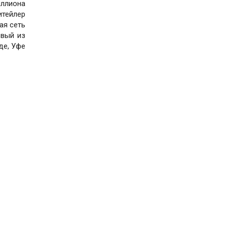
иллиона
итейлер
ая сеть
рвый из
де, Уфе