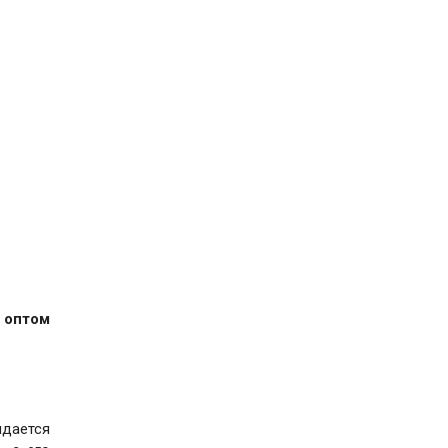
 оптом
идается