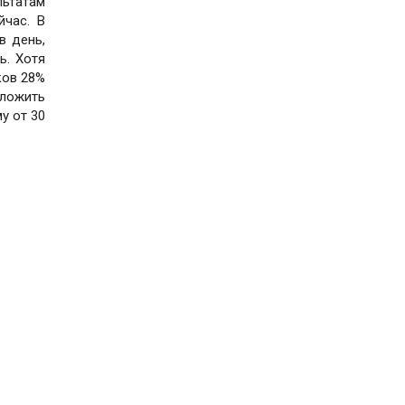
льтатам
йчас. В
в день,
ь. Хотя
ков 28%
вложить
у от 30