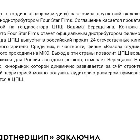
т в холдинг «Газпром-медиа») заключила двухлетний экскл
нодистрибутором Four Star Films. Соглашение касается прокат
кой на гендиректора ЦПШ Вадима Верещагина. Контракт
, что Four Star Films станет официальным дистрибутором филь
ода ЦПШ выпустит в российский прокат 24 отечественные кин
го зрителя. Среди них, в частности, фильм «Вызов» студии 
орого проходили на МКС. Выход в эти страны позволит ЦПШ воз
шихся для России западных рынков, отмечает Верещагин. Н
, кинорынок которой динамично развивается за счёт строит
ой территорией можно получить аудиторию размером примерн
ются в ЦПШ.