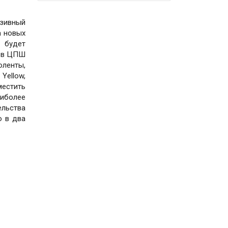
юзивный
а новых
 будет
мов ЦПШ
оленты,
Yellow,
местить
аиболее
ельства
о в два