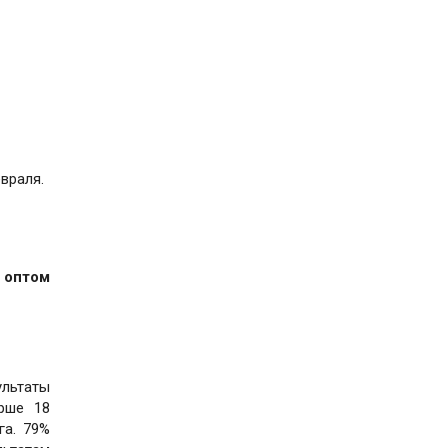
враля.
 оптом
льтаты
арше 18
га. 79%