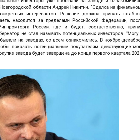
нциальные инвесторы уже побывали на заводе и ознакомилис
Новгородской области Андрей Никитин. "Сделка на финальном
онкретных интересантов. Решение должна принять штаб-к
аете, находится за пределами Российской Федерации, пос
инпромторга России, где и будет, соответственно, прини
убернатор не стал называть потенциальных инвесторов. "Могу
обывали на заводах, со всем ознакомились. В ноябре-декабр
чтобы показать потенциальным покупателям действующие м
окупке завода будет завершена до конца первого квартала 2023