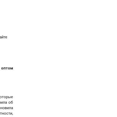
айте
 оптом
которые
вила об
бновила
тности,