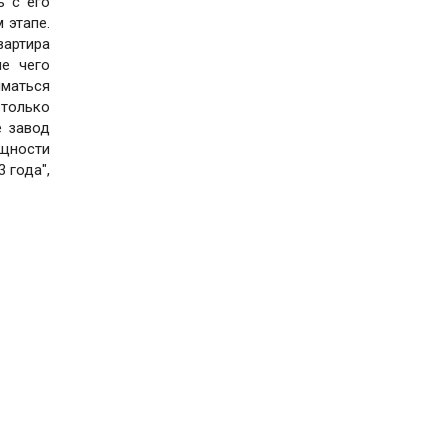
ь с его
 этапе.
вартира
ле чего
маться
 только
е завод
ощности
 года",