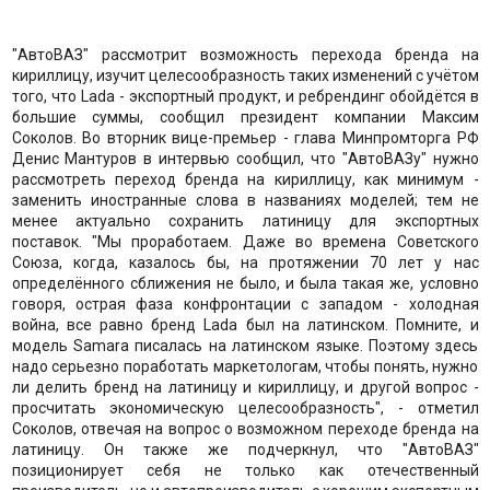
"АвтоВАЗ" рассмотрит возможность перехода бренда на
кириллицу, изучит целесообразность таких изменений с учётом
того, что Lada - экспортный продукт, и ребрендинг обойдётся в
большие суммы, сообщил президент компании Максим
Соколов. Во вторник вице-премьер - глава Минпромторга РФ
Денис Мантуров в интервью сообщил, что "АвтоВАЗу" нужно
рассмотреть переход бренда на кириллицу, как минимум -
заменить иностранные слова в названиях моделей; тем не
менее актуально сохранить латиницу для экспортных
поставок. "Мы проработаем. Даже во времена Советского
Союза, когда, казалось бы, на протяжении 70 лет у нас
определённого сближения не было, и была такая же, условно
говоря, острая фаза конфронтации с западом - холодная
война, все равно бренд Lada был на латинском. Помните, и
модель Samara писалась на латинском языке. Поэтому здесь
надо серьезно поработать маркетологам, чтобы понять, нужно
ли делить бренд на латиницу и кириллицу, и другой вопрос -
просчитать экономическую целесообразность", - отметил
Соколов, отвечая на вопрос о возможном переходе бренда на
латиницу. Он также же подчеркнул, что "АвтоВАЗ"
позиционирует себя не только как отечественный