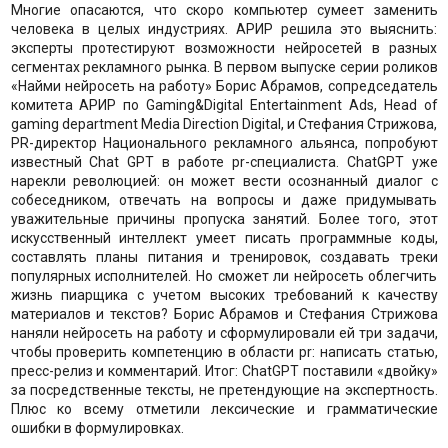
Многие опасаются, что скоро компьютер сумеет заменить
человека в целых индустриях. АРИР решила это выяснить:
эксперты протестируют возможности нейросетей в разных
сегментах рекламного рынка. В первом выпуске серии роликов
«Найми нейросеть на работу» Борис Абрамов, сопредседатель
комитета АРИР по Gaming&Digital Entertainment Ads, Head of
gaming department Media Direction Digital, и Стефания Стрижова,
PR-директор Национального рекламного альянса, попробуют
известный Chat GPT в работе pr-специалиста. ChatGPT уже
нарекли революцией: он может вести осознанный диалог с
собеседником, отвечать на вопросы и даже придумывать
уважительные причины пропуска занятий. Более того, этот
искусственный интеллект умеет писать программные коды,
составлять планы питания и тренировок, создавать треки
популярных исполнителей. Но сможет ли нейросеть облегчить
жизнь пиарщика с учетом высоких требований к качеству
материалов и текстов? Борис Абрамов и Стефания Стрижова
наняли нейросеть на работу и сформулировали ей три задачи,
чтобы проверить компетенцию в области pr: написать статью,
пресс-релиз и комментарий. Итог: ChatGPT поставили «двойку»
за посредственные тексты, не претендующие на экспертность.
Плюс ко всему отметили лексические и грамматические
ошибки в формулировках.