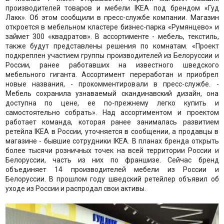
производителей товаров и мебели IKEA под брендом «Гуд
Лакк». Об этом сообщили в пресс-службе компании. Магазин
откроется в мебельном кластере бизнес-парка «Румянцево» и
займет 300 «квадратов». В ассортименте - мебель, текстиль,
также будут представлены решения по комнатам. «Проект
подкреплен участием группы производителей из Белоруссии и
России, ранее работавших на известного шведского
мебельного гиганта. Ассортимент переработан и приобрел
новые названия, - прокомментировали в пресс-службе. -
Мебель сохранила узнаваемый скандинавский дизайн, она
доступна по цене, ее по-прежнему легко купить и
самостоятельно собрать». Над ассортиментом и проектом
работает команда, которая ранее занималась развитием
ретейла IKEA в России, уточняется в сообщении, а продавцы в
магазине - бывшие сотрудники IKEA. В планах бренда открыть
более тысячи розничных точек на всей территории России и
Белоруссии, часть из них по франшизе. Сейчас бренд
объединяет 14 производителей мебели из России и
Белоруссии. В прошлом году шведский ретейлер объявил об
уходе из России и распродал свои активы.