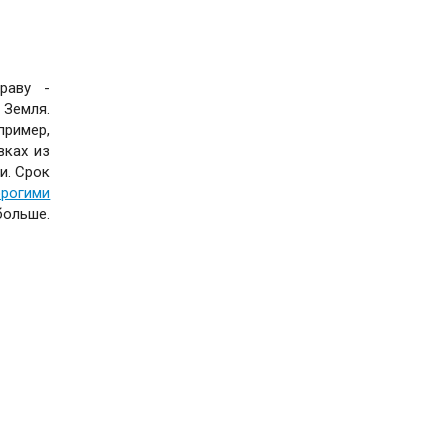
раву -
 Земля.
пример,
вках из
и. Срок
рогими
больше.