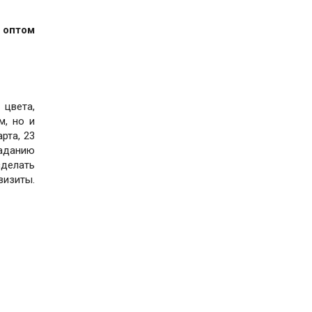
 оптом
 цвета,
м, но и
рта, 23
заданию
сделать
визиты.