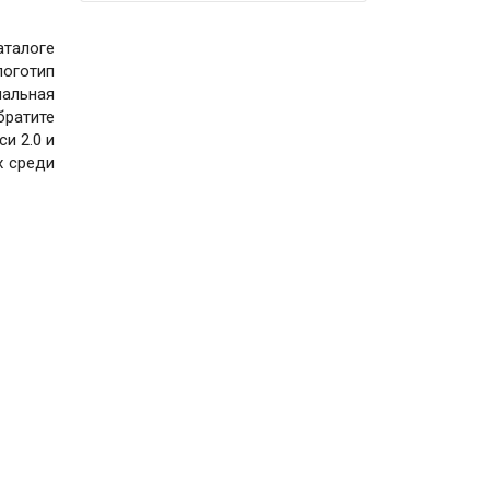
аталоге
логотип
иальная
братите
и 2.0 и
х среди