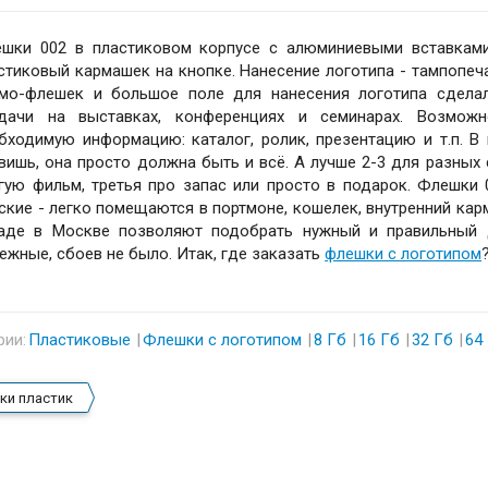
шки 002 в пластиковом корпусе с алюминиевыми вставками
стиковый кармашек на кнопке. Нанесение логотипа - тампопеча
мо-флешек и большое поле для нанесения логотипа сделал
дачи на выставках, конференциях и семинарах. Возмож
бходимую информацию: каталог, ролик, презентацию и т.п. 
вишь, она просто должна быть и всё. А лучше 2-3 для разных 
гую фильм, третья про запас или просто в подарок. Флешки 
ские - легко помещаются в портмоне, кошелек, внутренний кар
аде в Москве позволяют подобрать нужный и правильный 
ежные, сбоев не было. Итак, где заказать
флешки с логотипом
рии:
Пластиковые
Флешки с логотипом
8 Гб
16 Гб
32 Гб
64
ки пластик