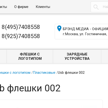

акты
О фирме
Клиенты
8(495)7408558

БРЭНД МЕДИА - ОФИЦИАЛ
г.Москва, ул. Гостиничная, 
8(925)7408558
ФЛЕШКИ С
ЗАРЯДНЫЕ
ЛОГОТИПОМ
УСТРОЙСТВА
ешки с логотипом
/
Пластиковые
/
Usb флешки 002
b флешки 002