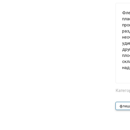
Фле
пла
про
раз
нео
уди
дру
пло
скл
над
Катего
флеш