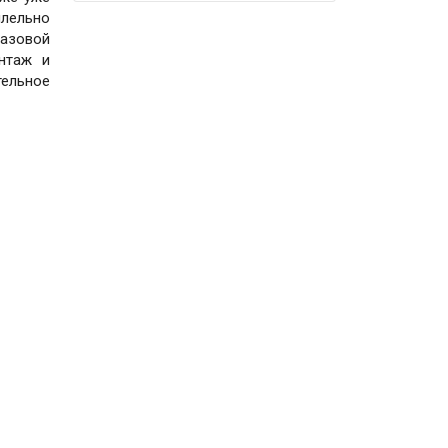
ллельно
азовой
онтаж и
тельное