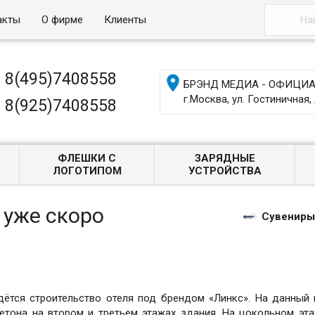
акты
О фирме
Клиенты
8(495)7408558

БРЭНД МЕДИА - ОФИЦИАЛ
г.Москва, ул. Гостиничная, 
8(925)7408558
ФЛЕШКИ С
ЗАРЯДНЫЕ
ЛОГОТИПОМ
УСТРОЙСТВА
 уже скоро
Сувениры
дётся строительство отеля под брендом «Линкс». На данный
етона на втором и третьем этажах здания. На цокольном эт