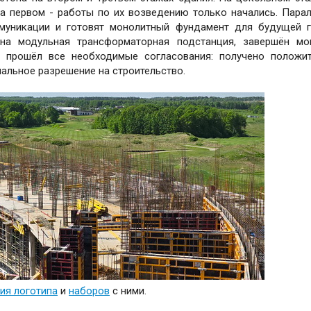
на первом - работы по их возведению только начались. Пара
муникации и готовят монолитный фундамент для будущей г
ана модульная трансформаторная подстанция, завершён м
е прошёл все необходимые согласования: получено положи
альное разрешение на строительство.
ия логотипа
и
наборов
с ними.