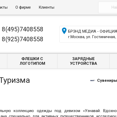
акты
О фирме
Клиенты
8(495)7408558

БРЭНД МЕДИА - ОФИЦИАЛ
г.Москва, ул. Гостиничная, 
8(925)7408558
ФЛЕШКИ С
ЗАРЯДНЫЕ
ЛОГОТИПОМ
УСТРОЙСТВА
 Туризма
Сувениры
льную коллекцию одежды под девизом «Узнавай. Вдохнов
дана специально для активных путешественников, исследую