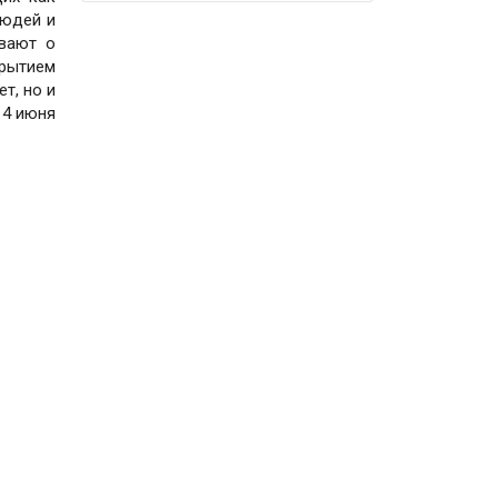
людей и
ывают о
рытием
т, но и
14 июня