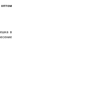
 оптом
лешка в
несение