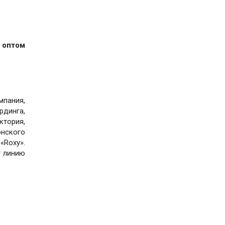
 оптом
омпания,
рдинга,
ктория,
онского
«Roxy».
т линию