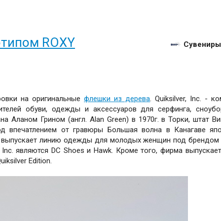
отипом ROXY
Сувениры
ровки на оригинальные
флешки из дерева
. Quiksilver, Inc. - к
телей обуви, одежды и аксессуаров для серфинга, сноубо
а Аланом Грином (англ. Alan Green) в 1970г. в Торки, штат Ви
од впечатлением от гравюры Большая волна в Канагаве яп
е выпускает линию одежды для молодых женщин под брендом 
 Inc. являются DC Shoes и Hawk. Кроме того, фирма выпускае
silver Edition.