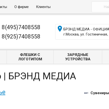
акты
О фирме
Клиенты
8(495)7408558

БРЭНД МЕДИА - ОФИЦИАЛ
г.Москва, ул. Гостиничная, 
8(925)7408558
ФЛЕШКИ С
ЗАРЯДНЫЕ
ЛОГОТИПОМ
УСТРОЙСТВА
о | БРЭНД МЕДИА
ье
Сувениры