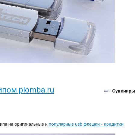
ипом plomba.ru
Сувениры
ипа на оригинальные и
популярные usb флешки - кредитки
.