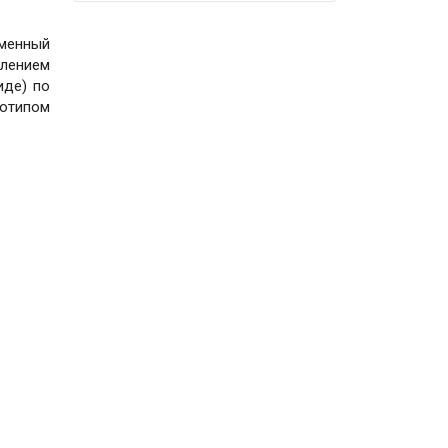
рменный
елением
иде) по
отипом