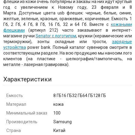
флешки из кожи очень популярны и заказы на них идут круглый
год с увеличением к Новому году, 23 февраля и 8
Марта. Доступные цвета usb флешек: черные, белые, синие,
желтые, зеленые, красные, оранжевые, коричневые. Емкость 1
Гб, 2 Гб, 4 Гб, 8 Гб, 16 Гб, 32 и 64 Гб. Вместе с
кожаными
флешками
(артикул 212) часто заказывают в интернет-
магазине ручки
Senator с логотипом
, кружки (керамические или
термокружки), зонты складные или трости,
зарядные
устройства
power bank. Полный каталог сувениров смотрите в
соответствующем разделе. На всю продукцию мы наносим лого
клиентов (на пластике - шелкография/тампопечать, на
металле - лазерная гравировка).
Характеристики
Емкость
8 ГБ16 ГБ32 ГБ64 ГБ128 ГБ
Материал
кожа
Минимальный заказ
100
Производитель
Samsung
Страна
Китай