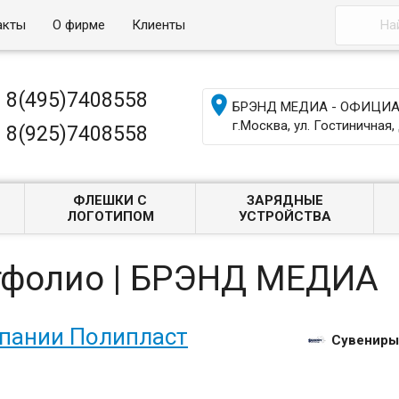
акты
О фирме
Клиенты
8(495)7408558

БРЭНД МЕДИА - ОФИЦИАЛ
г.Москва, ул. Гостиничная, 
8(925)7408558
ФЛЕШКИ С
ЗАРЯДНЫЕ
ЛОГОТИПОМ
УСТРОЙСТВА
тфолио | БРЭНД МЕДИА
мпании Полипласт
Сувениры