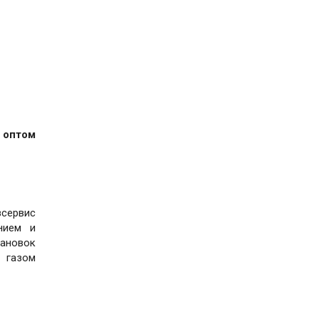
 оптом
зсервис
нием и
тановок
 газом