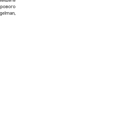
рового
egelman,