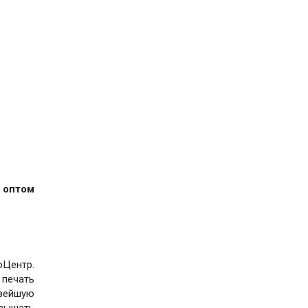
 оптом
оЦентр.
 печать
вейшую
вышать