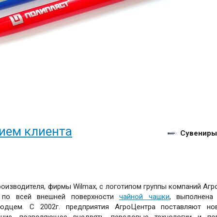
ием клиента
Сувениры
оизводителя, фирмы Wilmax, с логотипом группы компаний Агр
 по всей внешней поверхности
чайной чашки
, выполнена
юдцем. С 2002г. предприятия АгроЦентра поставляют но
ание, позволяющее внедрять передовые технологии и по