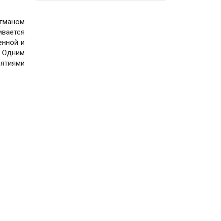
гманом
вается
енной и
. Одним
иятиями