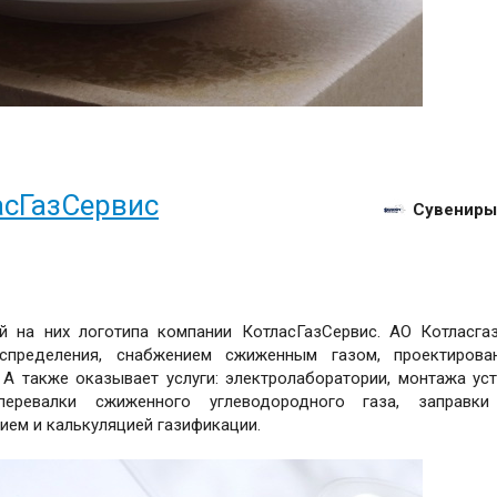
асГазСервис
Сувениры
й на них логотипа компании КотласГазСервис. АО Котласга
аспределения, снабжением сжиженным газом, проектирова
 А также оказывает услуги: электролаборатории, монтажа ус
перевалки сжиженного углеводородного газа, заправки
ием и калькуляцией газификации.