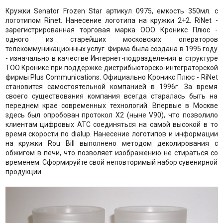
Кружки Senator Frozen Star артикул 0975, емкость 350мл. с
логотипом Rinet. Нанесение логотипа на кружки 2+2. RiNet -
зарегистрированная торговая марка ООО Кроникс Плюс -
одного из старейших московских операторов
телекоммуникационных услуг. Фирма была создана в 1995 году
- изначально в качестве Интернет-подразделения в структуре
ТОО Кроникс при поддержке дистрибьюторско-интеграторской
фирмы Plus Communications. Официально Кроникс Плюс - RiNet
становится самостоятельной компанией в 1996г. За время
своего существования компания всегда старалась быть на
переднем крае современных технологий. Впервые в Москве
здесь был опробован протокол Х2 (ныне V90), что позволило
клиентам цифровых АТС соединяться на самой высокой в то
время скорости по dialup. Нанесение логотипов и информации
на кружки Rou Bill выполнено методом деколирования с
обжигом в печи, что позволяет изображению не стираться со
временем. Сформируйте свой неповторимый набор сувенирной
продукции.