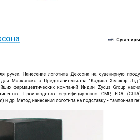
ксона
Сувениры
ля ручек. Нанесение логотипа Дексона на сувенирную прод
для Московского Представительства "Кадила Хелскэр Лтд.
нейших фармацевтических компаний Индии. Zydus Group насч
тинентах. Производство сертифицировано GMP, FDA (США
) и др. Метод нанесения логотипа на подставку - тампонная пе