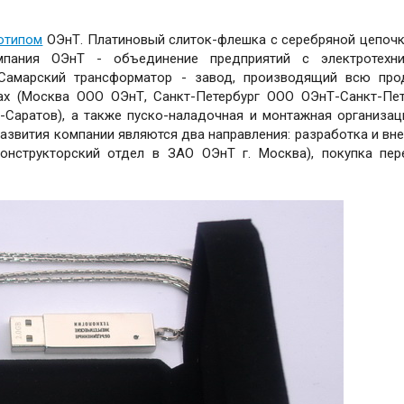
готипом
ОЭнТ. Платиновый слиток-флешка с серебряной цепочко
омпания ОЭнТ - объединение предприятий с электротехни
 Самарский трансформатор - завод, производящий всю про
дах (Москва ООО ОЭнТ, Санкт-Петербург ООО ОЭнТ-Санкт-Пет
Саратов), а также пуско-наладочная и монтажная организа
развития компании являются два направления: разработка и вн
онструкторский отдел в ЗАО ОЭнТ г. Москва), покупка пе