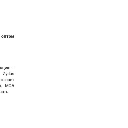
 оптом
укцию -
" Zydus
итывает
), MCA
чать.