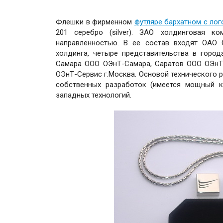
Флешки в фирменном
футляре бархатном с ло
201 серебро (silver). ЗАО холдинговая к
направленностью. В ее состав входят ОАО
холдинга, четыре представительства в горо
Самара ООО ОЭнТ-Самара, Саратов ООО ОЭнТ-
ОЭнТ-Сервис г.Москва. Основой технического 
собственных разработок (имеется мощный к
западных технологий.