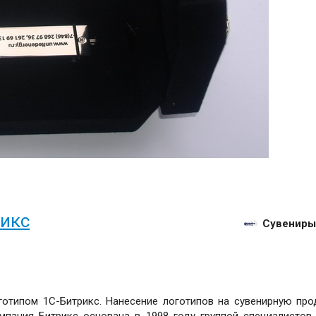
рикс
Сувениры
готипом 1С-Битрикс. Нанесение логотипов на сувенирную пр
мпания Битрикс основана в 1998 году группой специалистов