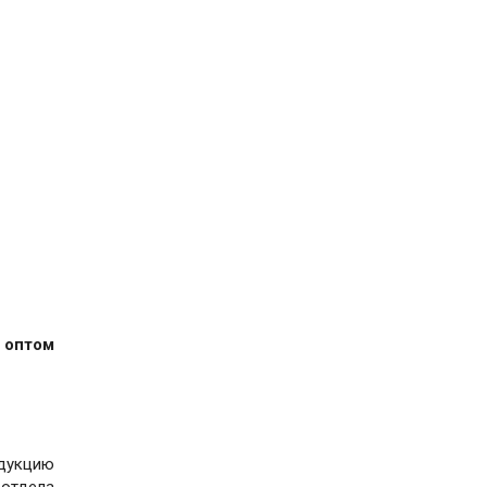
 оптом
одукцию
 отдела