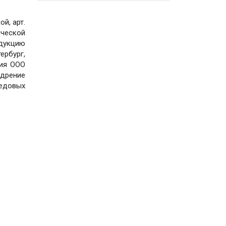
й, арт.
ческой
дукцию
ербург,
ция ООО
едрение
редовых