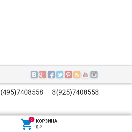
(495)7408558
8(925)7408558

КОРЗИНА
0
₽