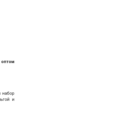
 оптом
й набор
льгой и