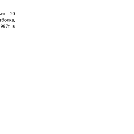
ск - 20
тболка,
987г. в