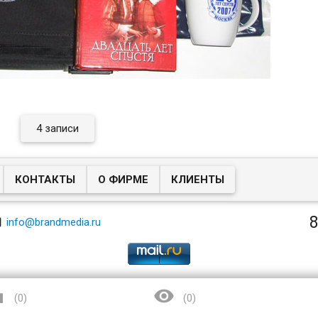
4 записи
КОНТАКТЫ
О ФИРМЕ
КЛИЕНТЫ
8

info@brandmedia.ru


(
0
)
(
0
)