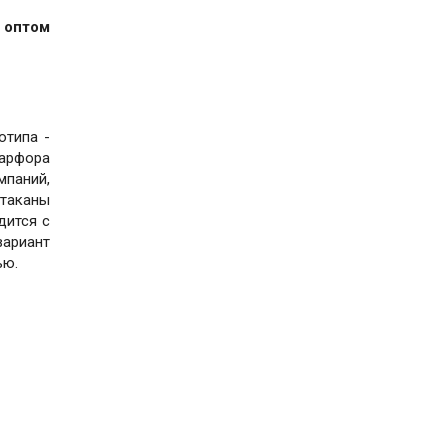
 оптом
отипа -
фарфора
мпаний,
стаканы
дится с
вариант
ью.