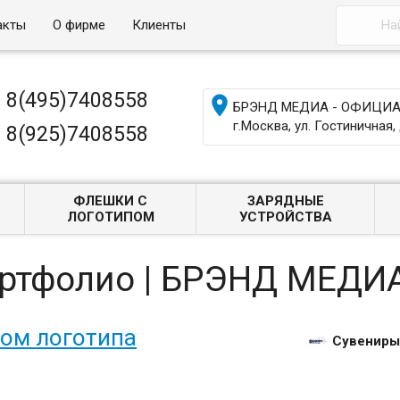
акты
О фирме
Клиенты
8(495)7408558

БРЭНД МЕДИА - ОФИЦИАЛ
г.Москва, ул. Гостиничная, 
8(925)7408558
ФЛЕШКИ С
ЗАРЯДНЫЕ
ЛОГОТИПОМ
УСТРОЙСТВА
ортфолио | БРЭНД МЕДИ
вом логотипа
Сувениры