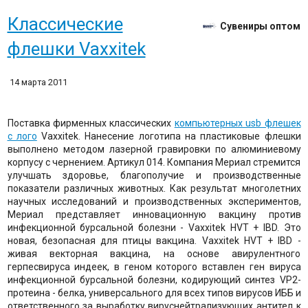
Классические
Сувениры оптом
флешки Vaxxitek
14 марта 2011
Поставка фирменных классических
компьютерных usb флешек
с лого
Vaxxitek. Нанесение логотипа на пластиковые флешки
выполнено методом лазерной гравировки по алюминиевому
корпусу с чернением. Артикул 014. Компания Мериал стремится
улучшать здоровье, благополучие и производственные
показатели различных животных. Как результат многолетних
научных исследований и производственных экспериментов,
Мериал представляет инновационную вакцину против
инфекционной бурсальной болезни - Vaxxitek HVT + IBD. Это
новая, безопасная для птицы вакцина. Vaxxitek HVT + IBD -
живая векторная вакцина, на основе авирулентного
герпесвируса индеек, в геном которого вставлен ген вируса
инфекционной бурсальной болезни, кодирующий синтез VP2-
протеина - белка, универсального для всех типов вирусов ИББ и
ответственного за выработку вируснейтрализующих антител к