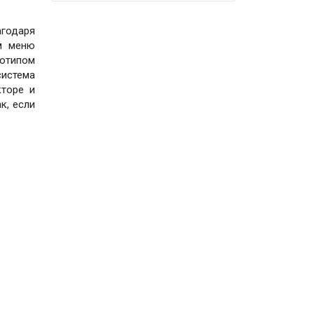
агодаря
ом меню
готипом
истема
кторе и
к, если