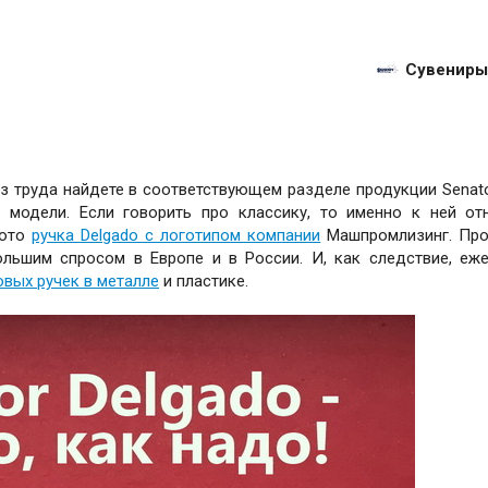
Сувениры
з труда найдете в соответствующем разделе продукции Senato
е модели. Если говорить про классику, то именно к ней от
фото
ручка Delgado с логотипом компании
Машпромлизинг. Про
ольшим спросом в Европе и в России. И, как следствие, еж
вых ручек в металле
и пластике.