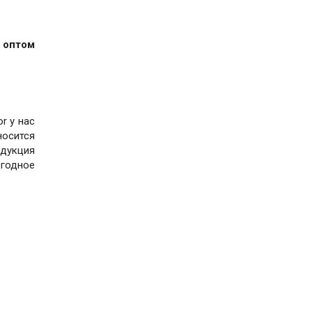
 оптом
r у нас
носится
дукция
егодное