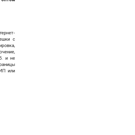
тернет-
лешки с
ировка,
ючение,
б. и не
раницы
 ИП или