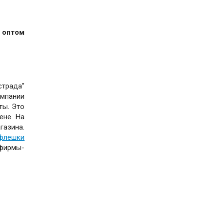
 оптом
страда"
омпании
ты. Это
ене. На
газина.
флешки
фирмы-