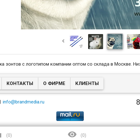
а зонтов с логотипом компании оптом со склада в Москве. Ни
КОНТАКТЫ
О ФИРМЕ
КЛИЕНТЫ
8

info@brandmedia.ru


(
0
)
(
0
)