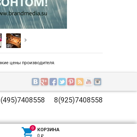
зкие цены производителя.
(495)7408558
8(925)7408558

КОРЗИНА
0
₽