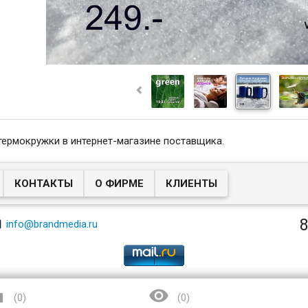
термокружки в интернет-магазине поставщика.
КОНТАКТЫ
О ФИРМЕ
КЛИЕНТЫ
8

info@brandmedia.ru


(
0
)
(
0
)