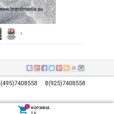
(495)7408558
8(925)7408558

КОРЗИНА
0
₽