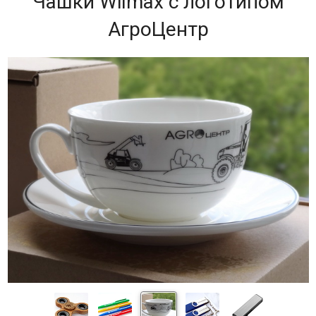
Чашки Wilmax с логотипом
АгроЦентр