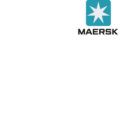
Аэрофлот
Сувениры оптом
28 марта 2016
Аэрофлот - крупнейший российский авиаперевозчик, который
был основан в 1923 году. Базируется в Москве в
международном аэропорту Шереметьево. Cамолетный парк
Аэрофлота состоит из множества воздушных судов, 40% из них
- современные авиалайнеры семейства Airbus А320 и Boeing
В767. Флот постоянно обновляется и пополняется новой
отечественной и зарубежной техникой, которая соответствует