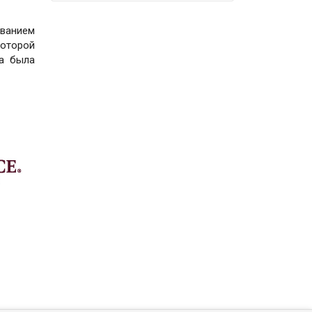
званием
которой
на была