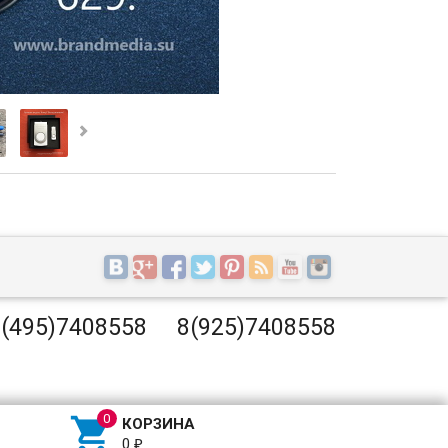
(495)7408558
8(925)7408558

КОРЗИНА
0
₽