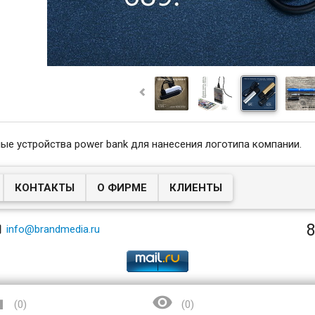
ые устройства power bank для нанесения логотипа компании.
КОНТАКТЫ
О ФИРМЕ
КЛИЕНТЫ
8

info@brandmedia.ru


(
0
)
(
0
)