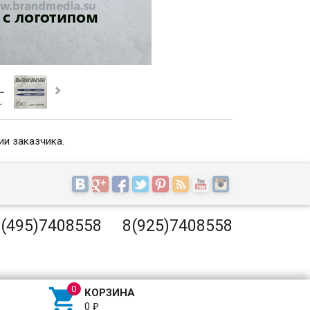
ии заказчика.
(495)7408558
8(925)7408558

КОРЗИНА
0
₽