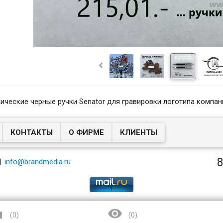
ические черные ручки Senator для гравировки логотипа компан
КОНТАКТЫ
О ФИРМЕ
КЛИЕНТЫ
8

info@brandmedia.ru


(
0
)
(
0
)