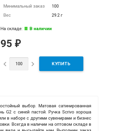
Минимальный заказ
100
Вес
29.2 г
На складе:
В наличии
95
₽


достойный выбор. Матовая сатинированная
ь G2 с синей пастой. Ручка Scrivo хороша
или в наборе с другими сувенирами и бизнес
овки. Всегда в наличии на оптовом складе в
ом виде и высылайте нам. Выполним заказ