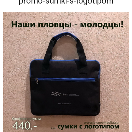
promo-sumki-s-logotipom