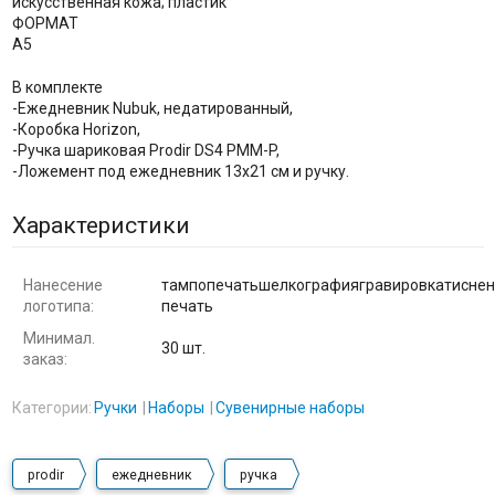
искусственная кожа; пластик
ФОРМАТ
А5
В комплекте
-Ежедневник Nubuk, недатированный,
-Коробка Horizon,
-Ручка шариковая Prodir DS4 PMM-P,
-Ложемент под ежедневник 13х21 см и ручку.
Характеристики
Нанесение
тампопечатьшелкографиягравировкатиснен
логотипа:
печать
Минимал.
30 шт.
заказ:
Категории:
Ручки
Наборы
Сувенирные наборы
prodir
ежедневник
ручка