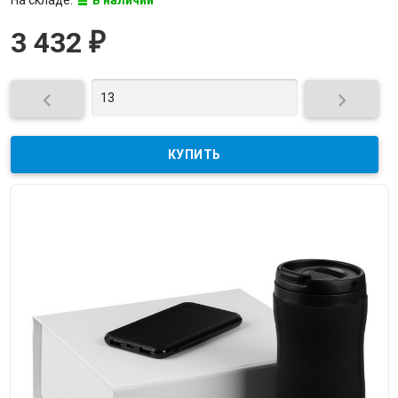
На складе:
В наличии
3 432
₽

