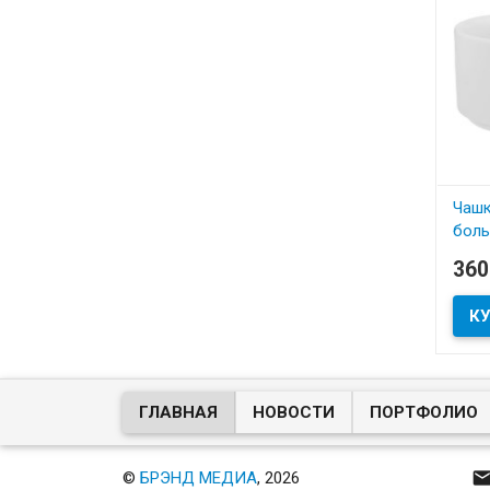
Чашк
бол
артик
36
В
Чашк
бела
ГЛАВНАЯ
НОВОСТИ
ПОРТФОЛИО
©
БРЭНД МЕДИА
, 2026