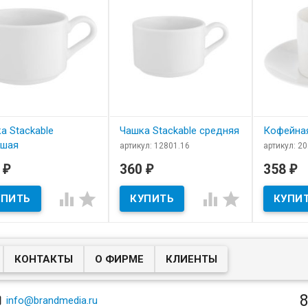
а Stackable
Чашка Stackable средняя
Кофейная
ьшая
артикул: 12801.16
артикул: 2
В наличии
В нал
ул: 12801.25
0
360
358
₽
₽
₽
 наличии
Чашка Stackable средняя
​Кофейная
белая
а Stackable большая




я
КОНТАКТЫ
О ФИРМЕ
КЛИЕНТЫ
8

info@brandmedia.ru