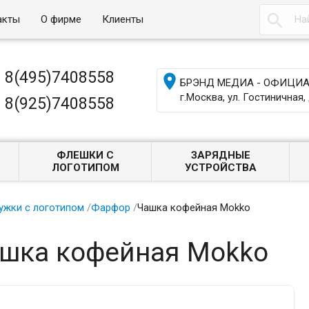

акты
О фирме
Клиенты
8(495)7408558

БРЭНД МЕДИА - ОФИЦИАЛ
г.Москва, ул. Гостиничная, 
8(925)7408558
ФЛЕШКИ С
ЗАРЯДНЫЕ
ЛОГОТИПОМ
УСТРОЙСТВА
ужки с логотипом
/
Фарфор
/
Чашка кофейная Mokko
шка кофейная Mokko