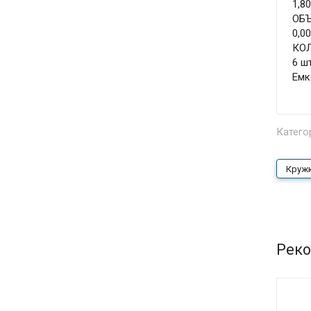
1,80
ОБ
0,0
КО
6 шт
Емк
Катего
Круж
Реко