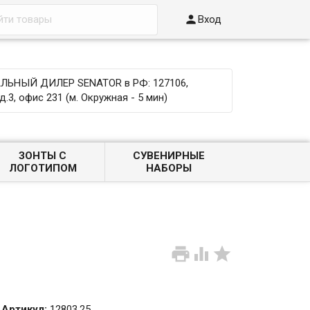

Вход
ЬНЫЙ ДИЛЕР SENATOR в РФ: 127106,
д.3, офис 231 (м. Окружная - 5 мин)
ЗОНТЫ С
СУВЕНИРНЫЕ
ЛОГОТИПОМ
НАБОРЫ



Артикул:
12803.25