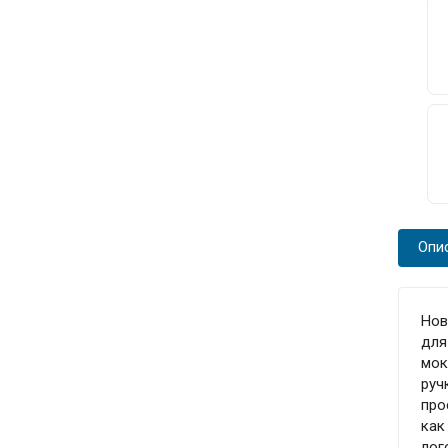
Опи
Нов
для
мок
руч
про
как
лог