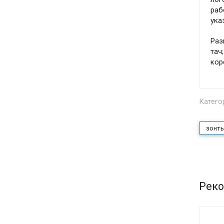
раб
ука
Раз
тач
кор
Катего
зонты
Реко