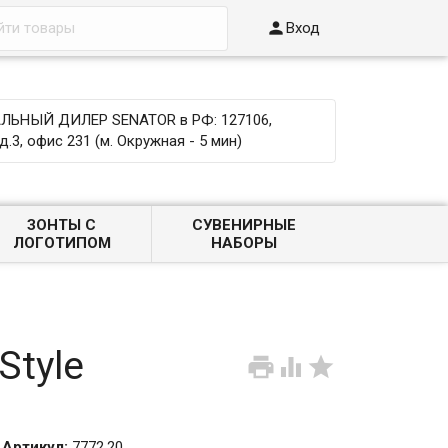

Вход
ЬНЫЙ ДИЛЕР SENATOR в РФ: 127106,
д.3, офис 231 (м. Окружная - 5 мин)
ЗОНТЫ С
СУВЕНИРНЫЕ
ЛОГОТИПОМ
НАБОРЫ
Style



Артикул:
7772.20