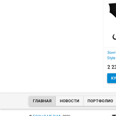
Зонт
Style
артик
2 2
В
Зонт 
ГЛАВНАЯ
НОВОСТИ
ПОРТФОЛИО