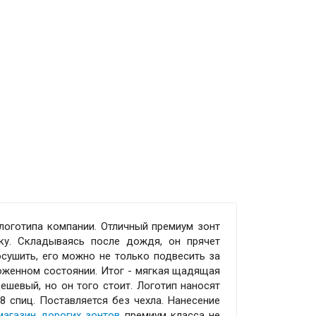
я логотипа компании. Отличный премиум зонт
нку. Складываясь после дождя, он прячет
осушить, его можно не только подвесить за
ложенном состоянии. Итог - мягкая щадящая
ешевый, но он того стоит. Логотип наносят
 8 спиц. Поставляется без чехла. Нанесение
магазин дорогих зонтов
премиум класса не