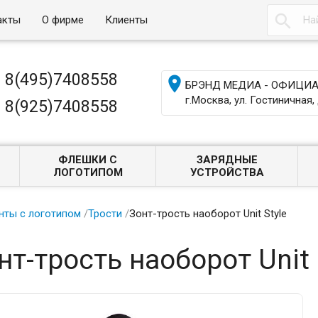

акты
О фирме
Клиенты
8(495)7408558

БРЭНД МЕДИА - ОФИЦИАЛ
г.Москва, ул. Гостиничная, 
8(925)7408558
ФЛЕШКИ С
ЗАРЯДНЫЕ
ЛОГОТИПОМ
УСТРОЙСТВА
нты с логотипом
/
Трости
/
Зонт-трость наоборот Unit Style
нт-трость наоборот Unit 