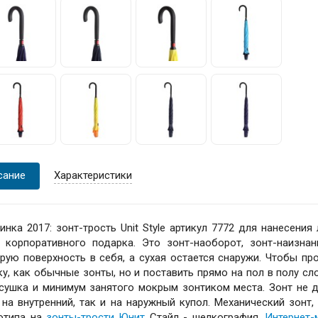
сание
Характеристики
инка 2017: зонт-трость Unit Style артикул 7772 для нанесени
 корпоративного подарка. Это зонт-наоборот, зонт-наизна
рую поверхность в себя, а сухая остается снаружи. Чтобы пр
ку, как обычные зонты, но и поставить прямо на пол в полу с
сушка и минимум занятого мокрым зонтиком места. Зонт не д
 на внутренний, так и на наружный купол. Механический зонт,
отипа на
зонты-трости Юнит
Стайл - шелкография.
Интернет-