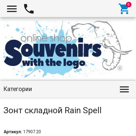




Категории
Зонт складной Rain Spell
Артикул:
17907.20