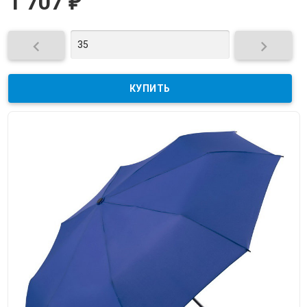
1 707
₽

