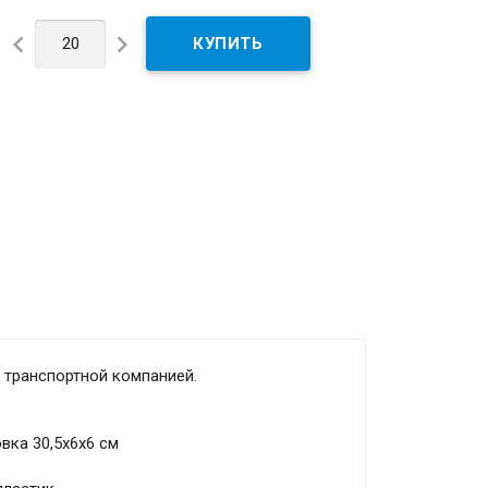


 транспортной компанией.
овка 30,5х6х6 см