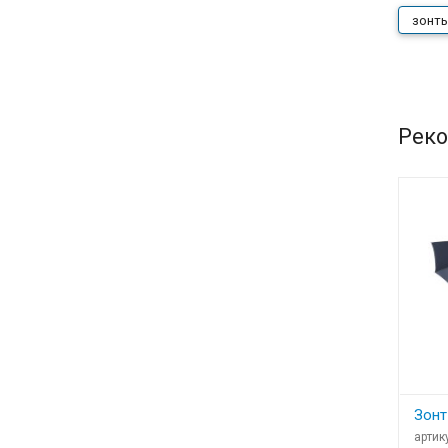
зонт
Реко
Зонт
артик