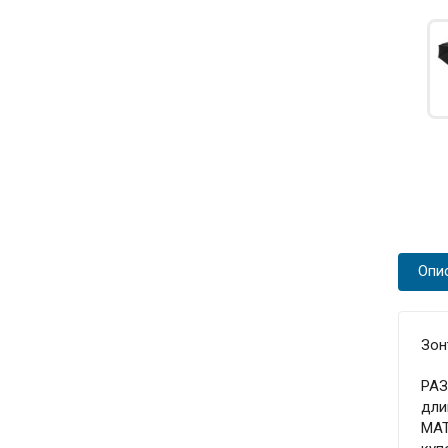
Опи
Зон
РА
дли
МА