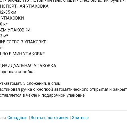
ол - эпонж, 190Т; шток - металл; спицы - стеклопластик; ручка -
АНСПОРТНАЯ УПАКОВКА
32x35 см
С УПАКОВКИ
0 кг
ЪЕМ УПАКОВКИ
43 м³
ЛИЧЕСТВО В УПАКОВКЕ
шт.
-ВО В МИН.УПАКОВКЕ
.
ДИВИДУАЛЬНАЯ УПАКОВКА
арочная коробка
нт-автомат, 3 сложения, 8 спиц.
астиковая ручка с кнопкой автоматического открытия и закрыти
ставляется в чехле и подарочной упаковке.
рии:
Складные
Зонты с логотипом
Элитные