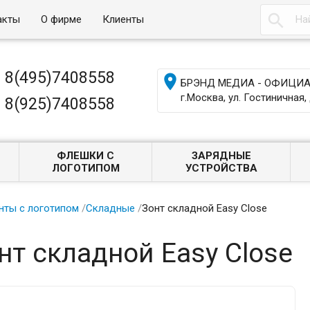

акты
О фирме
Клиенты
8(495)7408558

БРЭНД МЕДИА - ОФИЦИАЛ
г.Москва, ул. Гостиничная, 
8(925)7408558
ФЛЕШКИ С
ЗАРЯДНЫЕ
ЛОГОТИПОМ
УСТРОЙСТВА
нты с логотипом
/
Складные
/
Зонт складной Easy Close
нт складной Easy Close