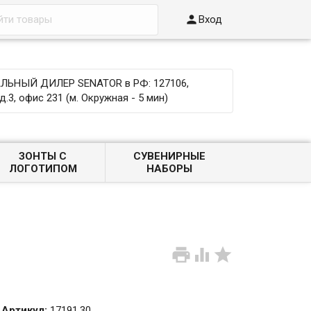

Вход
ЬНЫЙ ДИЛЕР SENATOR в РФ: 127106,
д.3, офис 231 (м. Окружная - 5 мин)
ЗОНТЫ С
СУВЕНИРНЫЕ
ЛОГОТИПОМ
НАБОРЫ



Артикул:
17191.30