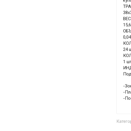
куп
ТР
38x
ВЕ
15,6
ОБ
0,0
КО
24 
КОЛ
1 шт
ИН
Под
-Зо
-Пл
-По
Катего