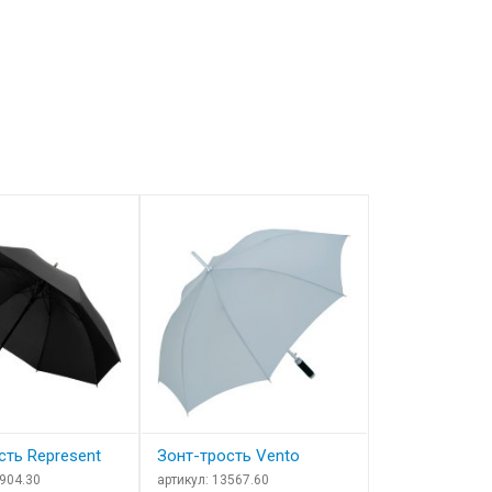
сть Represent
Зонт-трость Vento
Зонт складно
светоотраж
7904.30
артикул: 13567.60