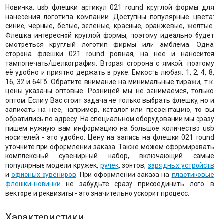
Новинка: usb флешки артикул 021 round круглой формы для
нанесения логотипа компании. Доступны популярные цвета:
синие, черные, белые, зеленые, красные, оранжевые, желтые.
Флешка интересной круглой формы, поэтому идеально будет
смотреться круглый логотип фирмы или эмблема. Одна
сторона флешки 021 round ровная, на нее и наносится
тампопечать/шелкография. Вторая сторона с ямкой, поэтому
её удобно и приятно держать в руке. Емкость любая: 1, 2, 4, 8,
16, 32 и 64Гб. Обратите внимание на минимальные тиражи, т.к.
цены указаны оптовые. Розницей мы не занимаемся, только
оптом. Если у Вас стоит задача не только выбрать флешку, но и
записать на нее, например, каталог или презентацию, то вы
обратились по адресу. На специальном оборудовании мы сразу
пишем нужную вам информацию на большое количество usb
носителей - это удобно. Цену на запись на флешки 021 round
уточните при оформлении заказа. Также можем сформировать
комплексный сувенирный набор, включающий самые
популярные модели кружек,
ручек
, зонтов,
зарядных устройств
и
офисных сувениров
. При оформлении заказа на
пластиковые
флешки-новинки
не забудьте сразу присоединить лого в
векторе и реквизиты - это значительно ускорит процесс.
Характеристики