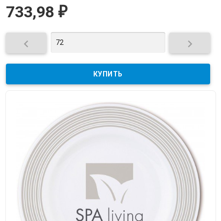
733,98
₽

