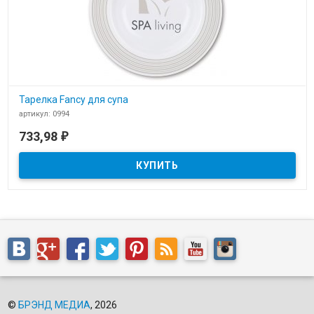
Тарелка Fancy для супа
артикул: 0994
В наличии
733,98
₽
Тарелка Senator Fancy 0994 для супа c логотипом
©
БРЭНД МЕДИА
, 2026