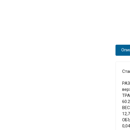
Опи
Ста
РА
вер
ТР
60.
ВЕ
12,7
ОБ
0,0