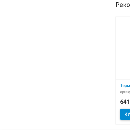
Реко
Терм
артик
В
64
​Терм