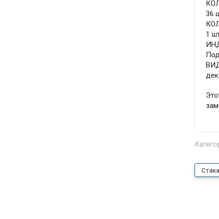
КО
36 
КОЛ
1 шт
ИН
Под
ВИ
дек
Это
зам
Катего
Стака