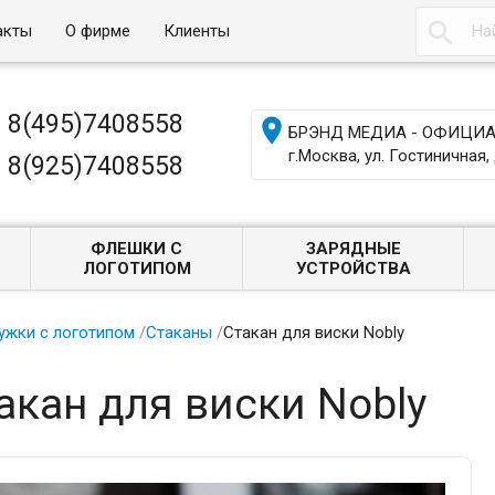

акты
О фирме
Клиенты
8(495)7408558

БРЭНД МЕДИА - ОФИЦИАЛ
г.Москва, ул. Гостиничная, 
8(925)7408558
ФЛЕШКИ С
ЗАРЯДНЫЕ
ЛОГОТИПОМ
УСТРОЙСТВА
ужки с логотипом
/
Стаканы
/
Стакан для виски Nobly
акан для виски Nobly