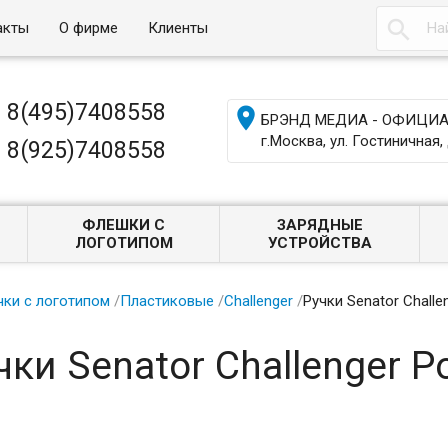

акты
О фирме
Клиенты
8(495)7408558

БРЭНД МЕДИА - ОФИЦИАЛ
г.Москва, ул. Гостиничная, 
8(925)7408558
ФЛЕШКИ С
ЗАРЯДНЫЕ
ЛОГОТИПОМ
УСТРОЙСТВА
чки с логотипом
/
Пластиковые
/
Challenger
/
Ручки Senator Challe
чки Senator Challenger Po