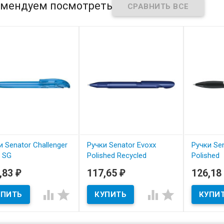
мендуем посмотреть
и Senator Challenger
Ручки Senator Evoxx
Ручки Sen
r SG
Polished Recycled
Polished
ул: 2597
артикул: 3273
артикул: 2
,83
117,65
126,18
₽
₽
 наличии
В наличии
В нал
 Senator Challenger
Ручки Senator Evoxx
Ручки шар




 SG артикул 2597 для
Polished Recycled для
Matrix Pol
ения логотипа
нанесения логотипа.
нанесение
ании.
Новинка.
Заказчика 