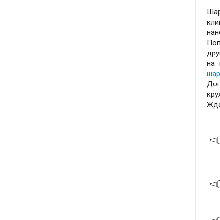
Шар
кли
нан
Поп
дру
на 
шар
До
кру
Ждё