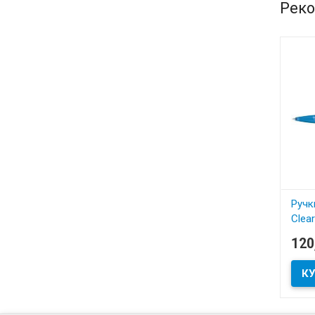
Реко
Ручк
Clea
артик
120
В
Ручки
Clear
нанес
комп